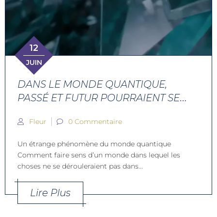
12
JUIN
DANS LE MONDE QUANTIQUE,
PASSÉ ET FUTUR POURRAIENT SE
MÉLANGER
Fleur
0 Commentaire
Un étrange phénomène du monde quantique
Comment faire sens d’un monde dans lequel les
choses ne se dérouleraient pas dans...
Lire Plus