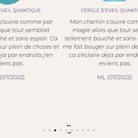
CERCLE D'EVEIL QUANTIQUE
par
Mon chemin s'ouvre comme par
Mer
it
magie alors que tout semblait
Ma
r. Ca
tellement bouché et sans espoir. Ca
es et
me fait bouger sur plein de choses et
'en
ca s'éclaire deja par endroits j'en
reviens pas.
ML (07/2022)