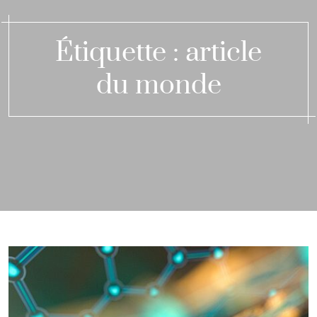
Étiquette :
article
du monde