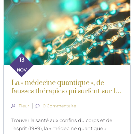
13
NOV
La « médecine quantique », de
fausses thérapies qui surfent sur les
révolutions de la physique
Fleur
0 Commentaire
quantique
Trouver la santé aux confins du corps et de
l’esprit (1989), la « médecine quantique »