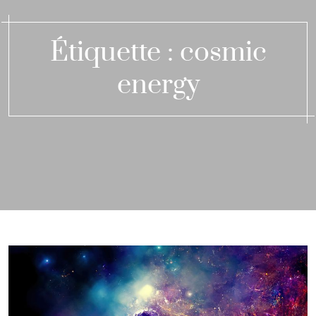
Étiquette :
cosmic
energy