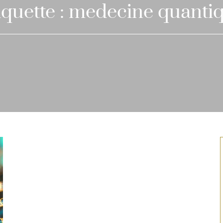
iquette :
medecine quanti