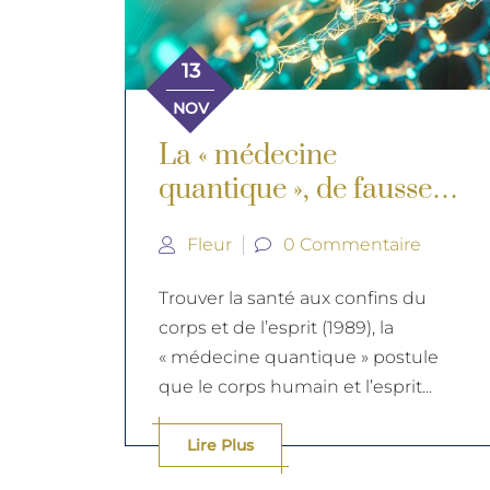
13
NOV
La « médecine
quantique », de fausses
thérapies qui surfent
Fleur
0 Commentaire
sur les révolutions de la
physique quantique
Trouver la santé aux confins du
corps et de l’esprit (1989), la
« médecine quantique » postule
que le corps humain et l’esprit...
Lire Plus