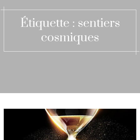
Étiquette :
sentiers
cosmiques