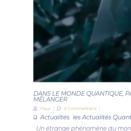
DANS LE MONDE QUANTIQUE, PA
MÉLANGER
Fleur
0 Commentaire
Actualités
les Actualités Quan
,
Un étrange phénomène du mon