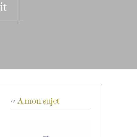
it
A mon sujet