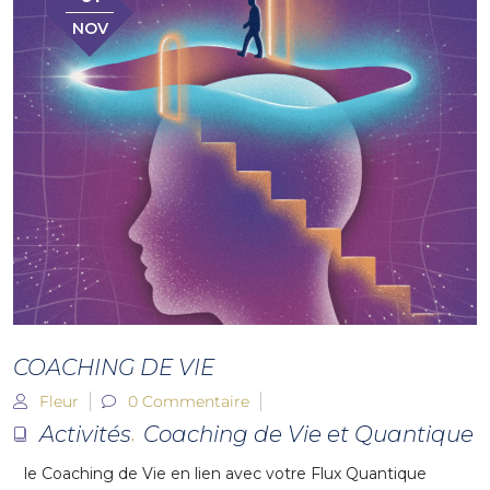
NOV
COACHING DE VIE
Fleur
0 Commentaire
Activités
Coaching de Vie et Quantique
,
le Coaching
de Vie en lien avec votre Flux
Quantique