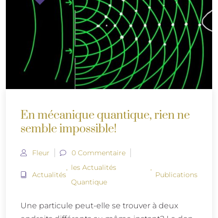
En mécanique quantique, rien ne
semble impossible!
Fleur
0 Commentaire
,
les Actualités
,
Actualités
Publications
Quantique
Une particule peut-elle se trouver à deux